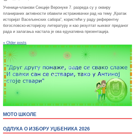
Ученици-чланови Секције Веронуке 7. разреда су у оквиру
планираних активности обавили истраживачки рад на тему „Кратак
историјат Васељенских сабора“, користећи у раду референтну
богословско-историјску литературу и као резултат њихвог преданог
рада и залагања настала је ова едукативна презентација.
«
Older posts
МОТО ШКОЛЕ
ОДЛУКА О ИЗБОРУ УЏБЕНИКА 2026