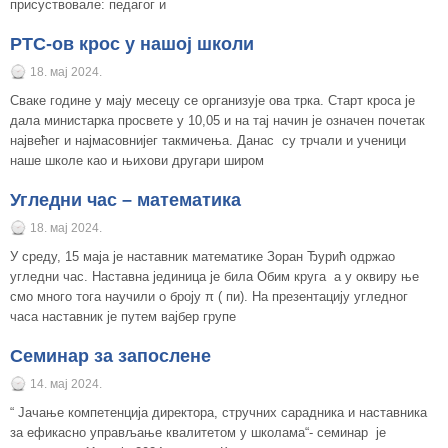
присуствовале: педагог и
РТС-ов крос у нашој школи
18. мај 2024.
Сваке године у мају месецу се организује ова трка. Старт кроса је
дала министарка просвете у 10,05 и на тај начин је означен почетак
највећег и најмасовнијег такмичења. Данас су трчали и ученици
наше школе као и њихови другари широм
Угледни час – математика
18. мај 2024.
У среду, 15 маја је наставник математике Зоран Ђурић одржао
угледни час. Наставна јединица је била Обим круга а у оквиру ње
смо много тога научили о броју π ( пи). На презентацију угледног
часа наставник је путем вајбер групе
Семинар за запослене
14. мај 2024.
“ Јачање компетенција директора, стручних сарадника и наставника
за ефикасно управљање квалитетом у школама“- семинар је