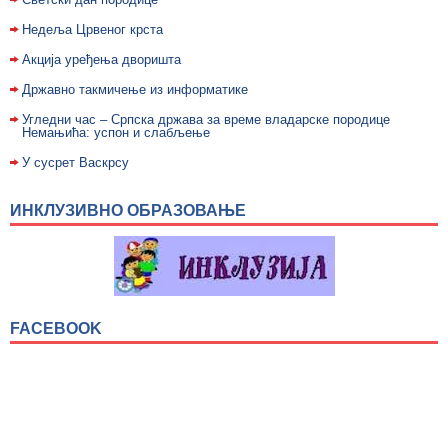
Недељa Црвеног крста
Акција уређења дворишта
Државно такмичење из информатике
Угледни час – Српска држава за време владарске породице
Немањића: успон и слабљење
У сусрет Васкрсу
ИНКЛУЗИВНО ОБРАЗОВАЊЕ
FACEBOOK