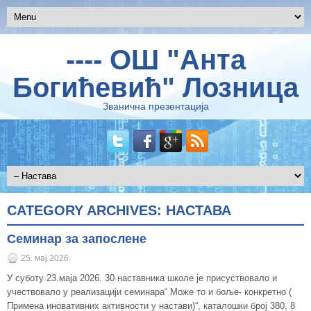
---- ОШ "Анта
Богићевић" Лозница
Званична презентација
CATEGORY ARCHIVES:
НАСТАВА
Семинар за запослене
25. мај 2026.
У суботу 23.маја 2026. 30 наставника школе је присуствовало и
учествовало у реализацији семинара“ Може то и боље- конкретно (
Примена иновативних активности у настави)“, каталошки број 380, 8