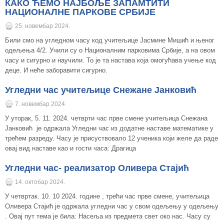
КАКО ЋЕМО НАЈБОЉЕ ЗАПАМТИТИ
НАЦИОНАЛНЕ ПАРКОВЕ СРБИЈЕ
25. новембар 2024.
Били смо на угледном часу код учитељице Јасмине Мишић и њеног
одељења 4/2. Учили су о Националним парковима Србије, а на овом
часу и сигурно и научили. То је та настава која омогућава учење код
деце. И неће заборавити сигурно.
Угледни час учитељице Снежане Јанковић
7. новембар 2024.
У уторак, 5. 11. 2024. четврти час прве смене учитељица Снежана
Јанковић је одржала Угледни час из додатне наставе математике у
трећем разреду. Часу је присуствовало 12 ученика који желе да раде
овај вид наставе као и гости часа: Драгица
Угледни час- реализатор Оливера Стајић
14. октобар 2024.
У четвртак. 10. 10 2024. године , трећи час прве смене, учитељица
Оливера Стајић је одржала угледни час у свом одељењу у одељењу
. Овај пут тема је била: Насеља из предмета свет око нас. Часу су