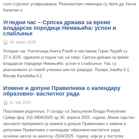
сати стручног усавршавања. Реализатори семинара су били др Јасна
Капелан и
Угледни час – Српска држава за време
владарске породице Немањића: успон и
слабљење
28. април 2026.
Угледни час Учитељица Анета Ракић и наставник Горан Ђурић су
27.4.2026. одржали угледни час на тему: Српска држава за време
владарске породице Немањића: успон и слабљење. Час су
реализовали уз помоћ ученика шестог разреда: Лазара Јовића 6-1,
Матије Калабића 6-2,
Измене и допуне Правилника о календару
образовно- васпитног рада
12. мај 2025.
Поштовани родитељи, У складу са Закључком Владе Републике
Србије број: 611-4404/2025 од 30. априла 2025. године, Министарство
просвете припремило је измене и допуне Правилника о измени и
допунама Правилника о календару образовно-васпитног рада
основне школе за школску 2024/2025. годину, који је у поступку