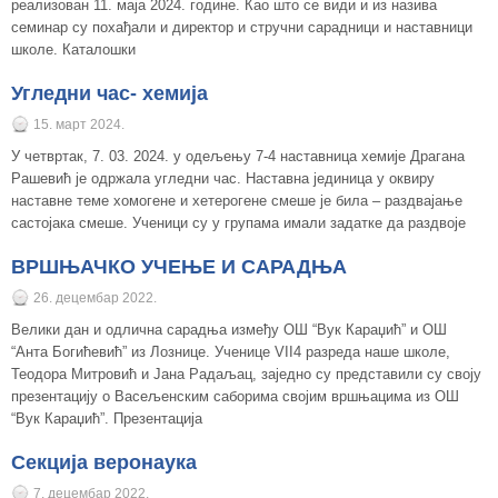
реализован 11. маја 2024. године. Као што се види и из назива
семинар су похађали и директор и стручни сарадници и наставници
школе. Каталошки
Угледни час- хемијa
15. март 2024.
У четвртак, 7. 03. 2024. у одељењу 7-4 наставница хемије Драгана
Рашевић је одржала угледни час. Наставна јединица у оквиру
наставне теме хомогене и хетерогене смеше је била – раздвајање
састојака смеше. Ученици су у групама имали задатке да раздвоје
ВРШЊАЧКО УЧЕЊЕ И САРАДЊА
26. децембар 2022.
Велики дан и одлична сарадња између ОШ “Вук Караџић” и ОШ
“Анта Богићевић” из Лознице. Ученице VII4 разреда наше школе,
Теодора Митровић и Јана Радаљац, заједно су представили су своју
презентацију о Васељенским саборима својим вршњацима из ОШ
“Вук Караџић”. Презентација
Секција веронаука
7. децембар 2022.