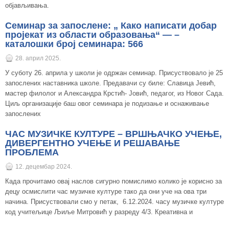
објављивања.
Семинар за запослене: „ Како написати добар
пројекат из области образовања“ — –
каталошки број семинара: 566
28. април 2025.
У суботу 26. априла у школи је одржан семинар. Присуствовало је 25
запослених наставника школе. Предавачи су биле: Славица Јевић,
мастер филолог и Александра Крстић- Јовић, педагог, из Новог Сада.
Циљ организације баш овог семинара је подизање и оснаживање
запослених
ЧАС МУЗИЧКЕ КУЛТУРЕ – ВРШЊАЧКО УЧЕЊЕ,
ДИВЕРГЕНТНО УЧЕЊЕ И РЕШАВАЊЕ
ПРОБЛЕМА
12. децембар 2024.
Када прочитамо овај наслов сигурно помислимо колико је корисно за
децу осмислити час музичке културе тако да они уче на ова три
начина. Присуствовали смо у петак, 6.12.2024. часу музичке културе
код учитељице Љиље Митровић у разреду 4/3. Креативна и