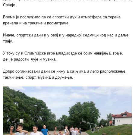
Србије.
Време је послужило па се спортски дух и атмосфера са терена
пренела и на трибине и посматраче.
Иначе, спортски дани и у овој и у наредној седмици код нас и даље
трају.
У току су и Олимпијске игре младих где се осим навијања, граје,
дечје радости чује и музика.
Добро организовани дани се нижу а са њима и лепо расположење,
такмичење, спорт, музика и дружење.