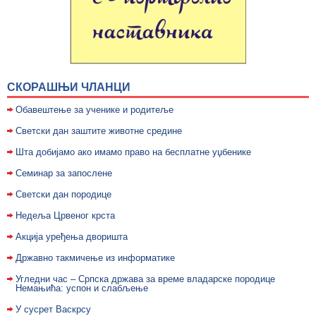
СКОРАШЊИ ЧЛАНЦИ
Обавештење за ученике и родитеље
Светски дан заштите животне средине
Шта добијамо ако имамо право на бесплатне уџбенике
Семинар за запослене
Светски дан породице
Недељa Црвеног крста
Акција уређења дворишта
Државно такмичење из информатике
Угледни час – Српска држава за време владарске породице
Немањића: успон и слабљење
У сусрет Васкрсу