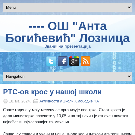
---- ОШ "Анта
Богићевић" Лозница
Званична презентација
РТС-ов крос у нашој школи
18. мај 2024.
Активности у школи
,
Слободне НА
Сваке године у мају месецу се организује ова трка. Старт кроса је
дала министарка просвете у 10,05 и на тај начин је означен почетак
највећег и најмасовнијег такмичења.
Данас су трчали и ученици наше школе као и њихови другари широм