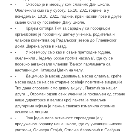
- Октобар је и месец у ком славимо Дан школе.
Обележили смо га у суботу, 16.10. 2021 године, а у
понедељак, 18.10. 2021. године, први часови прве и друге
смане били су посвећени Дану школе.
- Крајем октобра Тим за сарадњу са породицом
организовао је породичну шетњу ученика, родитеља и
чланова колектива од Радаљског језера до Планинског
дома Шарена буква и назад.
- У новембру смо као и сваке претходне године,
обележили „Недељу борбе против насиља“, где су се
посебно ангажовали чланови Ђачког парламента са
наставницом Наташом Џагић на челу.
- Децембар је месец даривања, месец славља, среће,
месец када се на све старане осећају позитивне вибрације.
Тих дана спровели смо дивну акцију „ Пакетић за нашег
друга .„ Огроман одзив свих ученика је похваљен од стране
наше директорке и велики број пакета је подељен
другарима којима је пажња свакако измамила огромне
осмехе на лицима.
- Још једна лепа активност спроведена је у
продуженом боравку наше школе, где су учениции њихови
учитељи, Оливера Стајић, Отилија Аврамовић и Слађана