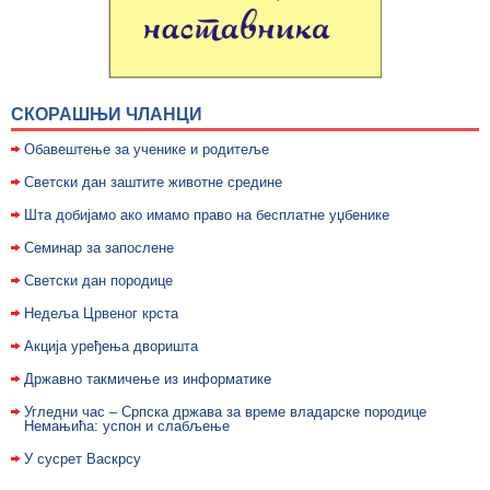
СКОРАШЊИ ЧЛАНЦИ
Обавештење за ученике и родитеље
Светски дан заштите животне средине
Шта добијамо ако имамо право на бесплатне уџбенике
Семинар за запослене
Светски дан породице
Недељa Црвеног крста
Акција уређења дворишта
Државно такмичење из информатике
Угледни час – Српска држава за време владарске породице
Немањића: успон и слабљење
У сусрет Васкрсу