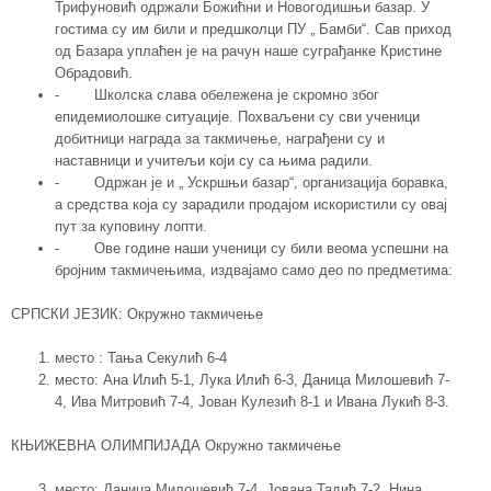
Трифуновић одржали Божићни и Новогодишњи базар. У
гостима су им били и предшколци ПУ „ Бамби“. Сав приход
од Базара уплаћен је на рачун наше суграђанке Кристине
Обрадовић.
- Школска слава обележена је скромно због
епидемиолошке ситуације. Похваљени су сви ученици
добитници награда за такмичење, награђени су и
наставници и учитељи који су са њима радили.
- Одржан је и „ Ускршњи базар“, организација боравка,
а средства која су зарадили продајом искористили су овај
пут за куповину лопти.
- Ове године наши ученици су били веома успешни на
бројним такмичењима, издвајамо само део по предметима:
СРПСКИ ЈЕЗИК: Окружно такмичење
место : Тања Секулић 6-4
место: Ана Илић 5-1, Лука Илић 6-3, Даница Милошевић 7-
4, Ива Митровић 7-4, Јован Кулезић 8-1 и Ивана Лукић 8-3.
КЊИЖЕВНА ОЛИМПИЈАДА Окружно такмичење
место: Даница Милошевић 7-4, Јована Тадић 7-2, Нина