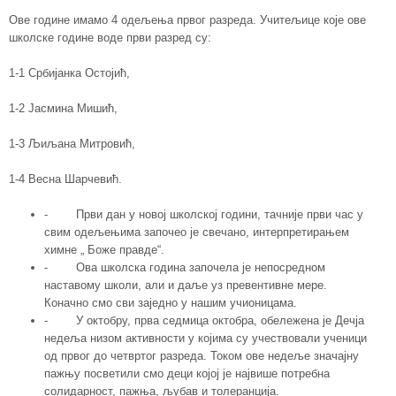
Ове године имамо 4 одељења првог разреда. Учитељице које ове
школске године воде први разред су:
1-1 Србијанка Остојић,
1-2 Јасмина Мишић,
1-3 Љиљана Митровић,
1-4 Весна Шарчевић.
- Први дан у новој школској години, тачније први час у
свим одељењима започео је свечано, интерпретирањем
химне „ Боже правде“.
- Ова школска година започела је непосредном
наставому школи, али и даље уз превентивне мере.
Коначно смо сви заједно у нашим учионицама.
- У октобру, прва седмица октобра, обележена је Дечја
недеља низом активности у којима су учествовали ученици
од првог до четвртог разреда. Током ове недеље значајну
пажњу посветили смо деци којој је највише потребна
солидарност, пажња, љубав и толеранција.