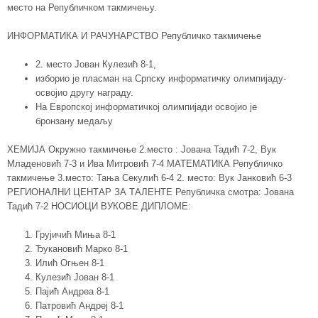
место на Републичком такмичењу.
ИНФОРМАТИКА И РАЧУНАРСТВО Републичко такмичење
2. место Јован Кулезић 8-1,
изборио је пласман на Српску информатичку олимпијаду-
освојио другу награду.
На Европској информатичкој олимпијади освојио је
бронзану медаљу
ХЕМИЈА Окружно такмичење 2.место : Јована Тадић 7-2, Вук
Младеновић 7-3 и Ива Митровић 7-4 МАТЕМАТИКА Републичко
такмичење 3.место: Тања Секулић 6-4 2. место: Вук Јанковић 6-3
РЕГИОНАЛНИ ЦЕНТАР ЗА ТАЛЕНТЕ Републичка смотра: Јована
Тадић 7-2 НОСИОЦИ ВУКОВЕ ДИПЛОМЕ:
Грујичић Миња 8-1
Ђукановић Марко 8-1
Илић Огњен 8-1
Кулезић Јован 8-1
Пајић Андреа 8-1
Патровић Андреј 8-1