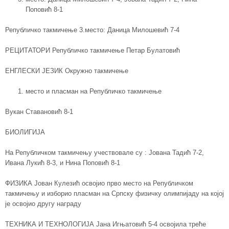
Поповић 8-1
Републичко такмичење 3.место: Даница Милошевић 7-4
РЕЦИТАТОРИ Републичко такмичење Петар Булатовић
ЕНГЛЕСКИ ЈЕЗИК Окружно такмичење
место и пласман на Републичко такмичење
Вукан Ставановић 8-1
БИОЛИГИЈА
На Републичком такмичењу учествовале су : Јована Тадић 7-2,
Ивана Лукић 8-3, и Нина Поповић 8-1
ФИЗИКА Јован Кулезић освојио прво место на Републичком
такмичењу и изборио пласман на Српску физичку олимпијаду на којој
је освојио другу награду
ТЕХНИКА И ТЕХНОЛОГИЈА Јана Игњатовић 5-4 освојила треће