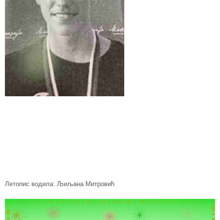
Летопис водила: Љиљана Митровић