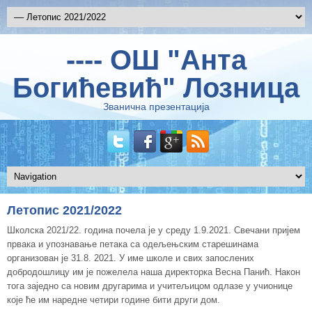
---- ОШ "Анта
Богићевић" Лозница
Званична презентација
Летопис 2021/2022
Школска 2021/22. година почела је у среду 1.9.2021. Свечани пријем
првака и упознавање петака са одељењским старешинама
организован је 31.8. 2021. У име школе и свих запослених
добродошлицу им је пожелела наша директорка Весна Панић. Након
тога заједно са новим другарима и учитељицом одлазе у учионице
које ће им наредне четири године бити други дом.