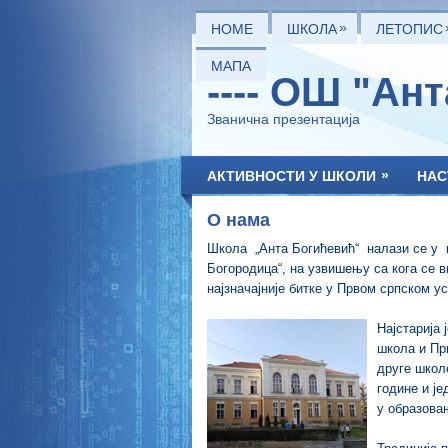
»
HOME
ШКОЛА
ЛЕТОПИС
МАПА
---- ОШ "Ан
Званична презентација
»
АКТИВНОСТИ У ШКОЛИ
НАС
О нама
Школа „Анта Богићевић“ налази се у 
Богородица“, на узвишењу са кога се в
најзначајније битке у Првом српском ус
Најстарија 
школа и Пр
друге школе
године и је
у образова