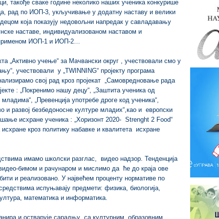
ици, такође сваке године неколико наших ученика конкурише
ца, рад по ИОП-3, укључивање у додатну наставу и велики
децом која показују недовољни напредак у савладавању
нске наставе, индивидуализованом наставом и
 применом ИОП-1 и ИОП-2…
та „Активно учење“ за Мачвански округ , учествовали смо у
вању“, учествовали у „TWINNING“ пројекту програма
нализирамо свој рад кроз пројекат „Самовредновање рада
јекте : „Покренимо нашу децу“, „Заштита ученика од
 младима“, „Превенција употребе дроге код ученика“,
о и развој безбедоносне културе младих“,као и европски
шање исхране ученика : „Хоризонт 2020- Strenght 2 Food“
исхране кроз политику набавке и квалитета исхране
твима имамо школски разглас, видео надзор. Тенденција
видео-бимом и рачунаром и мислимо да ће до краја ове
бити и реализовано. У највећем проценту нормативе по
редствима испуњавају предмети: физика, биологија,
 култура, математика и информатика.
анира и остварује сарадњу са културним, образовним,