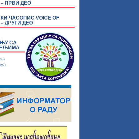
 – ПРВИ ДЕО
КИ ЧАСОПИС VOICE OF
– ДРУГИ ДЕО
А
ЊУ СА
ТЕЉИМА
 са
има