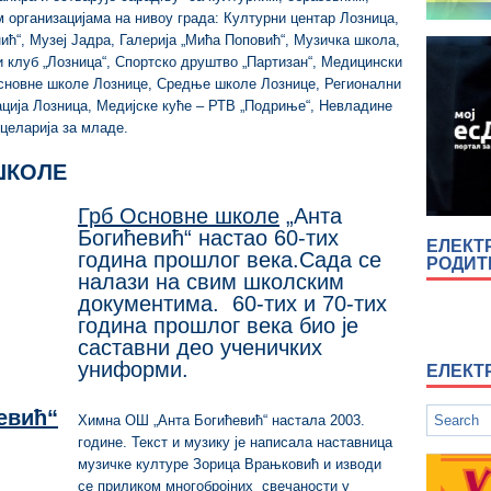
 организацијама на нивоу града: Културни центар Лозница,
ић“, Музеј Јадра, Галерија „Мића Поповић“, Музичка школа,
и клуб „Лозница“, Спортско друштво „Партизан“, Медицински
Основне школе Лознице, Средње школе Лознице, Регионални
ација Лозница, Медијске куће – РТВ „Подриње“, Невладине
нцеларија за младе.
ШКОЛЕ
Грб Основне школе
„Анта
Богићевић“ настао 60-тих
ЕЛЕКТ
година прошлог века.Сада се
РОДИ
налази на свим школским
документима. 60-тих и 70-тих
година прошлог века био је
саставни део ученичких
униформи.
ЕЛЕКТ
евић“
Химна ОШ „Анта Богићевић“ настала 2003.
године. Текст и музику је написала наставница
музичке културе Зорица Врањковић и изводи
се приликом многобројних свечаности у