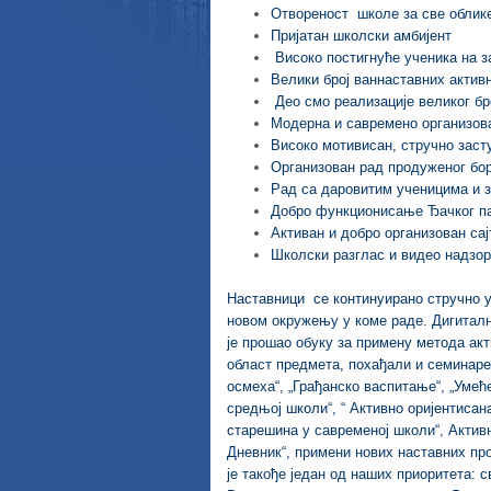
Отвореност школе за све облик
Пријатан школски амбијент
Високо постигнуће ученика на з
Велики број ваннаставних актив
Део смо реализације великог бро
Модерна и савремено организов
Високо мотивисан, стручно зас
Организован рад продуженог бор
Рад са даровитим ученицима и з
Добро функционисање Ђачког п
Активан и добро организован сај
Школски разглас и видео надзор
Наставници се континуирано стручно у
новом окружењу у коме раде. Дигиталн
је прошао обуку за примену метода ак
област предмета, похађали и семинаре:
осмеха“, „Грађанско васпитање“, „Уме
средњој школи“, “ Активно оријентисан
старешина у савременој школи“, Активн
Дневник“, примени нових наставних пр
је такође један од наших приоритета: с