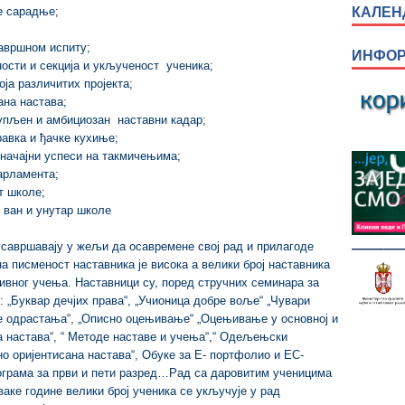
КАЛЕНД
е сарадње;
авршном испиту;
ИНФОР
ности и секција и укљученост ученика;
ја различитих пројекта;
ана настава;
тупљен и амбициозан наставни кадар;
авка и ђачке кухиње;
начајни успеси на такмичењима;
арламента;
т школе;
 ван и унутар школе
савршавају у жељи да осавремене свој рад и прилагоде
а писменост наставника је висока а велики број наставника
тивног учења. Наставници су, поред стручних семинара за
 „Буквар дечјих права“, „Учионица добре воље“ „Чувари
ће одрастања“, „Описно оцењивање“ „Оцењивање у основној и
а настава“, “ Методе наставе и учења“,“ Одељењски
о оријентисана настава“, Обуке за Е- портфолио и ЕС-
ограма за први и пети разред…Рад са даровитим ученицима
ваке године велики број ученика се укључује у рад