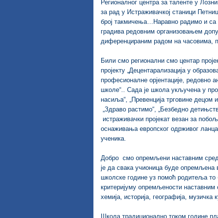
Регионалног центра за таленте у Лозн
за рад у Истраживачкој станици Петни
број такмичења…Наравно радимо и са 
градива редовним организовањем допу
диференцираним радом на часовима,
Били смо регионални смо центар пројек
пројекту „Децентарализација у образо
професионалне орјентације, редовно а
школе“.. Сада је школа укључена у про
насиља“, „Превенција трговине децом и
„Здраво растимо“, „Безбедно детињств
истраживачки пројекат везан за побољ
оснаживања европског одрживог ланца 
ученика.
Добро смо опремљени наставним средс
је да свака учионица буде опремљена 
школске године уз помоћ родитеља то 
критеријуму опремљености наставним с
хемија, историја, географија, музичка
Школа традиционално током године пл