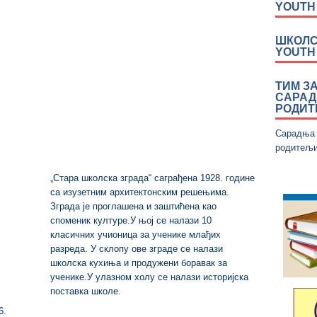
YOUTH
ШКОЛС
YOUTH 
ТИМ З
САРАД
РОДИ
Сарадња
родитељ
„Стара школска зграда“ саграђена 1928. године
са изузетним архитектонским решењима.
Зграда је проглашена и заштићена као
споменик културе.У њој се налази 10
класичних учионица за ученике млађих
разреда. У склопу ове зграде се налази
школска кухиња и продужени боравак за
ученике.У улазном холу се налази историјска
поставка школе.
6.