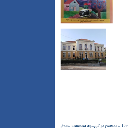
„Нова школска зграда“ је усељена 198