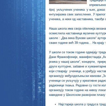
Традиција 
опремљенос
број укључених ученика у њих, доказ с
ентузијазма свих запослених. У прилог
ученика, а неки од наставника, такође
Наша школа има своја обележја везана 
осмислила наставница музичке културе
школе : „Два века Вукове школе“ ауто
сваке године већ 39 година… На крају 
У школи се током године одвијају тра
Дани Франкофоније, манифестација „Ан
језика у нашој школи“, концерти, прир
друге културне, забавне и хуманитарне
који стварају ученици, а уређују наста
организују међуодељењски квизови „Зн
ученици се укључују у креативне радио
радионице ткања. Редовни су гости из
организују током године на нивоу лока
наведене у Школском развојном плану 
Најстарија школа у градуса трад