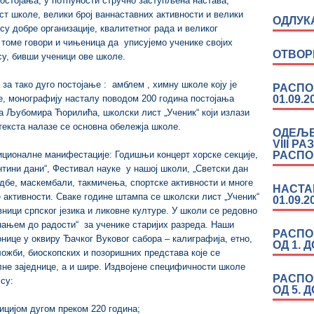
постојања, у потпуности стручно заступљена настава,
т школе, велики број ваннаставних активности и велики
ОДЛУК
у добре организације, квалитетног рада и великог
 томе говори и чињеница да уписујемо ученике својих
ОТВОР
 су, бивши ученици ове школе.
за тако дуго постојање : амблем , химну школе коју је
РАСПО
01.09.2
, монографију насталу поводом 200 година постојања
ра Љубомира Ћорилића, школски лист „Ученик“ који излази
текста налазе се основна обележја школе.
ОДЕЉЕ
VIII РА
РАСПО
диционалне манифестације: Годишњи концерт хорске секције,
тини дани“, Фестивал науке у нашој школи, „Светски дан
едбе, маскембали, такмичења, спортске активности и многе
НАСТА
 активности. Сваке године штампа се школски лист „Ученик“
01.09.2
вници српског језика и ликовне културе. У школи се редовно
ањем до радости“ за ученике старијих разреда. Наши
РАСПО
нице у оквиру Ђачког Вуковог сабора – калиграфија, етно,
ОД 1. 
ложби, биоскопских и позоришних представа које се
лне заједнице, а и шире. Издвојене специфичности школе
РАСПО
су:
ОД 5. 
ицијом дугом преком 220 година;