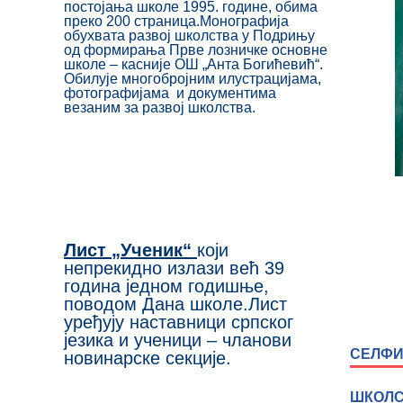
постојања школе 1995. године, обима
преко 200 страница.Монографија
обухвата развој школства у Подрињу
од формирања Прве лозничке основне
школе – касније ОШ „Анта Богићевић“.
Обилује многобројним илустрацијама,
фотографијама и документима
везаним за развој школства.
Лист „Ученик“
који
непрекидно излази већ 39
година једном годишње,
поводом Дана школе.Лист
уређују наставници српског
језика и ученици – чланови
СЕЛФИ 
новинарске секције.
ШКОЛС