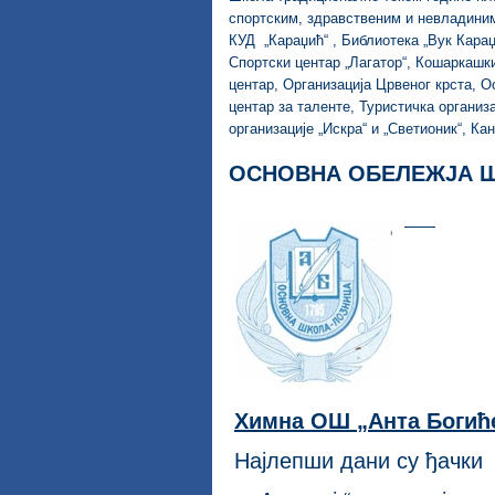
спортским, здравственим и невладиним
КУД „Караџић“ , Библиотека „Вук Караџ
Спортски центар „Лагатор“, Кошаркашк
центар, Организација Црвеног крста, 
центар за таленте, Туристичка организ
организације „Искра“ и „Светионик“, Ка
ОСНОВНА ОБЕЛЕЖЈА 
Химна ОШ „Анта Боги
ћ
Најлепши дани су ђачки