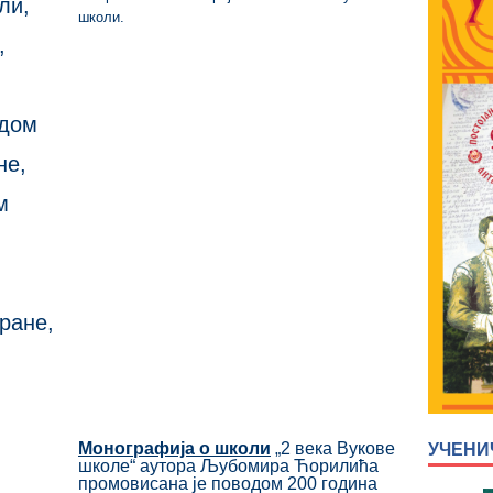
ли,
школи.
,
адом
не,
м
ране,
Монографија о школи
„2 века Вукове
УЧЕНИ
школе“ аутора Љубомира Ћорилића
промовисана је поводом 200 година