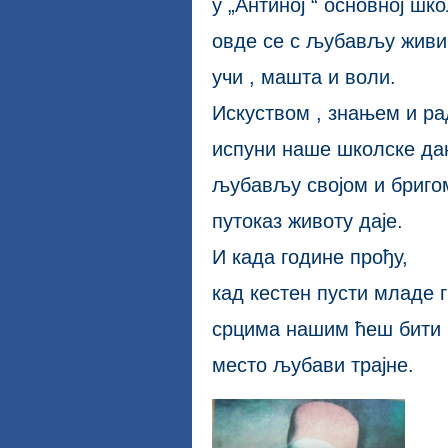
у „Антиној “ основној шко
овде се с љубављу живи
учи , машта и воли.
Искуством , знањем и р
испуни наше школске да
љубављу својом и бриго
путоказ животу даје.
И када године прођу,
кад кестен пусти младе г
срцима нашим ћеш бити
место љубави трајне.