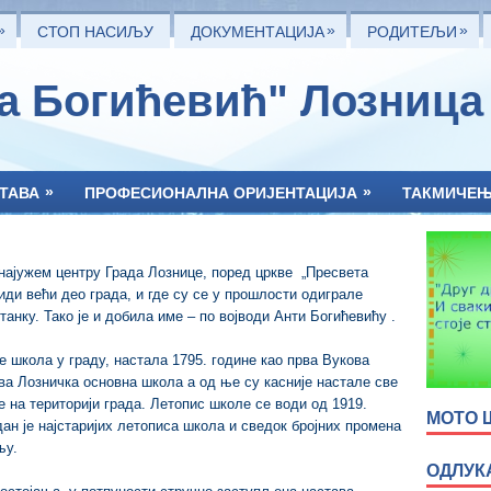
»
»
»
СТОП НАСИЉУ
ДОКУМЕНТАЦИЈА
РОДИТЕЉИ
та Богићевић" Лозница
»
»
ТАВА
ПРОФЕСИОНАЛНА ОРИЈЕНТАЦИЈА
ТАКМИЧЕ
најужем центру Града Лознице, поред цркве „Пресвета
иди већи део града, и где су се у прошлости одиграле
танку. Тако је и добила име – по војводи Анти Богићевићу .
је школа у граду, настала 1795. године као прва Вукова
ва Лозничка основна школа а од ње су касније настале све
 на територији града. Летопис школе се води од 1919.
МОТО 
дан је најстаријих летописа школа и сведок бројних промена
њу.
ОДЛУК