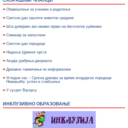
СКОРАШЊИ ЧЛАНЦИ
Обавештење за ученике и родитеље
Светски дан заштите животне средине
Шта добијамо ако имамо право на бесплатне уџбенике
Семинар за запослене
Светски дан породице
Недељa Црвеног крста
Акција уређења дворишта
Државно такмичење из информатике
Угледни час – Српска држава за време владарске породице
Немањића: успон и слабљење
У сусрет Васкрсу
ИНКЛУЗИВНО ОБРАЗОВАЊЕ