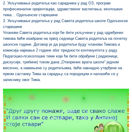
2. Укључивање родитеља као сарадника у рад ОЗ, програм
професионалне оријентације, здравственог васпитања, еколошких
тема… Одељенске старешине
3. Укључивање родитеља у рад Савета родитеља школе Одељенске
старешине
Чланови Савета родитеља који ће бити укључени у рад одређених
тимова биће изабрани на првој седници Савета родитеља на почетку
школске године. Договор је да родитељи буду чланови Тимова и
комисија најмање 2 године због предности континуитета у раду.
Педагошко-психолошке теме које ће бити обрађене ( радионице,
дискусије, трибине) током дана „Отворених врата школе“ једном
месечно, а намењене су родитељима, биће накнадно утврђене на
првом састанку Тима за сарадњу са породицом и налазиће се у
записнику овог Тима.