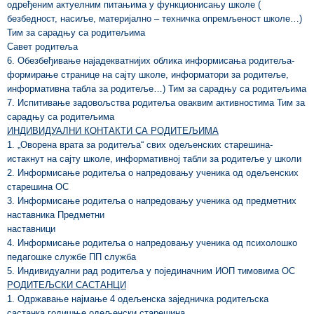
одређеним актуелним питањима у функционисању школе (
безбедност, насиље, материјално – техничка опремљеност школе…)
Тим за сарадњу са родитељима
Савет родитеља
6. Обезбеђивање најадекватнијих облика информисања родитеља-
формирање странице на сајту школе, информатори за родитеље,
информативна табла за родитеље…) Тим за сарадњу са родитељима
7. Испитивање задовољства родитеља оваквим активностима Тим за
сарадњу са родитељима
ИНДИВИДУАЛНИ КОНТАКТИ СА РОДИТЕЉИМА
1. „Оворена врата за родитеља“ свих одељенских старешина-
истакнут на сајту школе, информативној табли за родитеље у школи
2. Информисање родитеља о напредовању ученика од одељенских
старешина ОС
3. Информисање родитеља о напредовању ученика од предметних
наставника Предметни
наставници
4. Информисање родитеља о напредовању ученика од психолошко
педагошке службе ПП служба
5. Индивидуални рад родитеља у појединачним ИОП тимовима ОС
РОДИТЕЉСКИ САСТАНЦИ
1. Одржавање најмање 4 одељенска заједничка родитељска
састанка годишње одељенски старешина