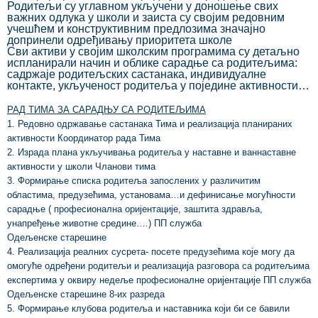
Родитељи су углавном укључени у доношење свих
важних одлука у школи и заиста су својим редовним
учешћем и конструктивним предлозима значајно
допринели одређивању приоритета школе
Сви активи у својим школским програмима су детаљно
испланирали начин и облике сарадње са родитељима:
садржаје родитељских састанака, индивидуалне
контакте, укљученост родитеља у поједине активности…
РАД ТИМА ЗА САРАДЊУ СА РОДИТЕЉИМА
1. Редовно одржавање састанака Тима и реализација планираних
активности Координатор рада Тима
2. Израда плана укључивања родитеља у наставне и ваннаставне
активности у школи Чланови тима
3. Формирање списка родитеља запослених у различитим
областима, предузећима, установама…и дефинисање могућности
сарадње ( професионална оријентације, заштита здравља,
унапређење животне средине….) ПП служба
Одељенске старешине
4. Реализација реалних сусрета- посете предузећима које могу да
омогуће одређени родитељи и реализација разговора са родитељима
експертима у оквиру недеље професионалне оријентације ПП служба
Одељенске старешине 8-их разреда
5. Формирање клубова родитеља и наставника који би се бавили