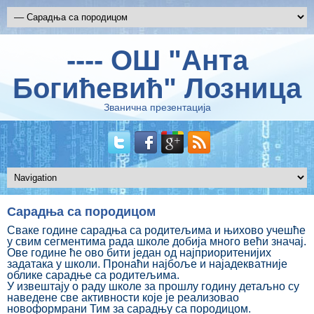
---- ОШ "Анта
Богићевић" Лозница
Званична презентација
Сарадња са породицом
Сваке године сарадња са родитељима и њихово учешће
у свим сегментима рада школе добија много већи значај.
Ове године ће ово бити један од најприоритенијих
задатака у школи. Пронаћи најбоље и најадекватније
облике сарадње са родитељима.
У извештају о раду школе за прошлу годину детаљно су
наведене све активности које је реализовао
новоформрани Тим за сарадњу са породицом.