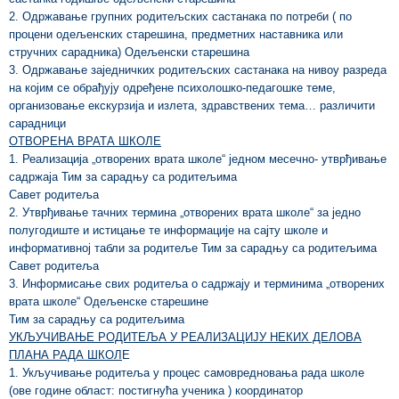
2. Одржавање групних родитељских састанака по потреби ( по
процени одељенских старешина, предметних наставника или
стручних сарадника) Одељенски старешина
3. Одржавање заједничких родитељских састанака на нивоу разреда
на којим се обрађују одређене психолошко-педагошке теме,
организовање екскурзија и излета, здравствених тема… различити
сарадници
ОТВОРЕНА ВРАТА ШКОЛЕ
1. Реализација „отворених врата школе“ једном месечно- утврђивање
садржаја Тим за сарадњу са родитељима
Савет родитеља
2. Утврђивање тачних термина „отворених врата школе“ за једно
полугодиште и истицање те информације на сајту школе и
информативној табли за родитеље Тим за сарадњу са родитељима
Савет родитеља
3. Информисање свих родитеља о садржају и терминима „отворених
врата школе“ Одељенске старешине
Тим за сарадњу са родитељима
УКЉУЧИВАЊЕ РОДИТЕЉА У РЕАЛИЗАЦИЈУ НЕКИХ ДЕЛОВА
ПЛАНА РАДА ШКОЛ
Е
1. Укључивање родитеља у процес самовредновања рада школе
(ове године област: постигнућа ученика ) координатор