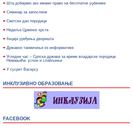
Шта добијамо ако имамо право на бесплатне уџбенике
Семинар за запослене
Светски дан породице
Недељa Црвеног крста
Акција уређења дворишта
Државно такмичење из информатике
Угледни час – Српска држава за време владарске породице
Немањића: успон и слабљење
У сусрет Васкрсу
ИНКЛУЗИВНО ОБРАЗОВАЊЕ
FACEBOOK