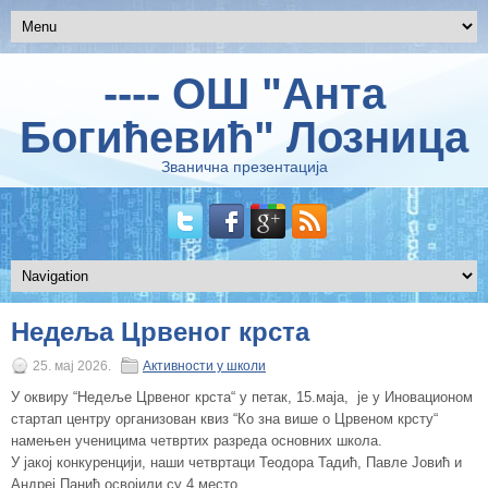
---- ОШ "Анта
Богићевић" Лозница
Званична презентација
Недељa Црвеног крста
25. мај 2026.
Активности у школи
У оквиру “Недеље Црвеног крста“ у петак, 15.маја, је у Иновационом
стaртап центру организован квиз “Ко зна више о Црвеном крсту“
намењен ученицима четвртих разреда основних школа.
У јакој конкуренцији, наши четвртаци Теодора Тадић, Павле Јовић и
Андреј Панић освојили су 4.место.