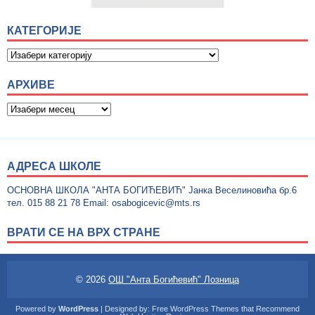
КАТЕГОРИЈЕ
АРХИВЕ
АДРЕСА ШКОЛЕ
ОСНОВНА ШКОЛА "АНТА БОГИЋЕВИЋ" Јанка Веселиновића бр.6
тел. 015 88 21 78 Email: osabogicevic@mts.rs
ВРАТИ СЕ НА ВРХ СТРАНЕ
© 2026
ОШ "Анта Богићевић" Лозница
Powered by
WordPress
| Designed by:
Free WordPress Themes
that Recommend