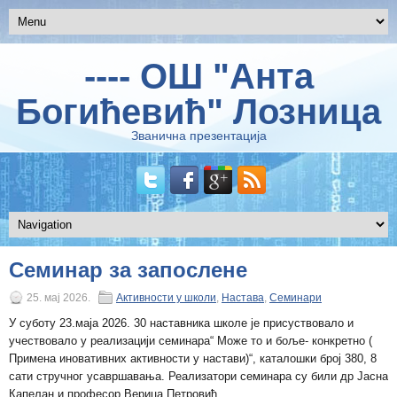
---- ОШ "Анта
Богићевић" Лозница
Званична презентација
Семинар за запослене
25. мај 2026.
Активности у школи
,
Настава
,
Семинари
У суботу 23.маја 2026. 30 наставника школе је присуствовало и
учествовало у реализацији семинара“ Може то и боље- конкретно (
Примена иновативних активности у настави)“, каталошки број 380, 8
сати стручног усавршавања. Реализатори семинара су били др Јасна
Капелан и професор Верица Петровић.