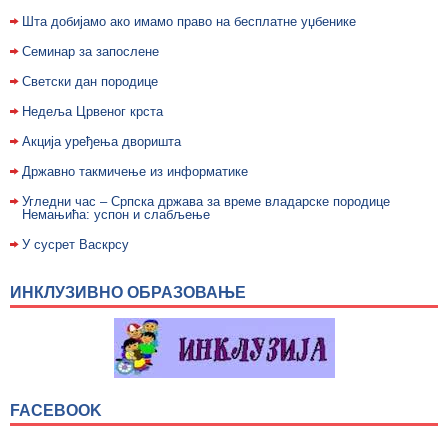
Шта добијамо ако имамо право на бесплатне уџбенике
Семинар за запослене
Светски дан породице
Недељa Црвеног крста
Акција уређења дворишта
Државно такмичење из информатике
Угледни час – Српска држава за време владарске породице
Немањића: успон и слабљење
У сусрет Васкрсу
ИНКЛУЗИВНО ОБРАЗОВАЊЕ
FACEBOOK