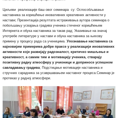
Циљеви реализације баш овог семинара су
:
Оспособљавање
наставника за коришћење иновативних креативних активности у
настави; Презентација резултата истраживања аутора семинара о
побољшању усвајања градива ученика стеченог коришћењем
Интернета и обука наставника за такав рад; Указивање на значај
употребе литературе у настави и обука наставника за њихову
примену у процесу рада са ученицима.
Упознавање наставника са
најновијим примерима добре праксе у реализацији иновативних
активности које развијају радозналост, критичко мишљење и
креативност, а самим тим и мотивацију ученика, стварају
позитивну радну атмосферу у учионици и доприносе успешном
савладавању градива
; Подстицање мотивације наставника и
стручних сарадника за усавршавањем наставног процеса.
Семинар је
протекао у радној атмосфери.