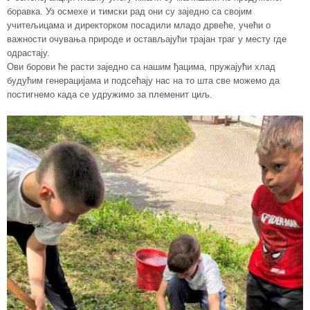
боравка. Уз осмехе и тимски рад они су заједно са својим
учитељицама и директорком посадили младо дрвеће, учећи о
важности очувања природе и остављајући трајан траг у месту где
одрастају.
Ови борови ће расти заједно са нашим ђацима, пружајући хлад
будућим генерацијама и подсећају нас на то шта све можемо да
постигнемо када се удружимо за племенит циљ.