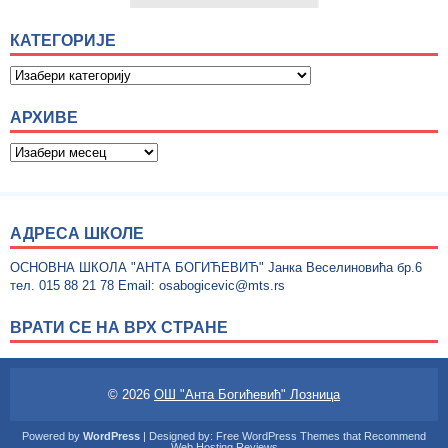
КАТЕГОРИЈЕ
АРХИВЕ
АДРЕСА ШКОЛЕ
ОСНОВНА ШКОЛА "АНТА БОГИЋЕВИЋ" Јанка Веселиновића бр.6
тел. 015 88 21 78 Email: osabogicevic@mts.rs
ВРАТИ СЕ НА ВРХ СТРАНЕ
© 2026
ОШ "Анта Богићевић" Лозница
Powered by
WordPress
| Designed by:
Free WordPress Themes
that Recommend
Web Hosting Reviews