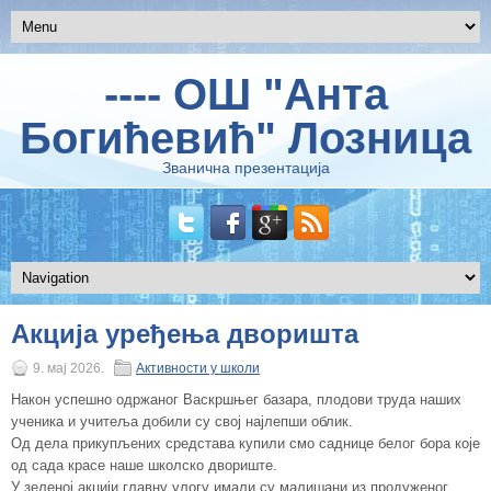
---- ОШ "Анта
Богићевић" Лозница
Званична презентација
Акција уређења дворишта
9. мај 2026.
Активности у школи
Након успешно одржаног Васкршњег базара, плодови труда наших
ученика и учитеља добили су свој најлепши облик.
Од дела прикупљених средстава купили смо саднице белог бора које
од сада красе наше школско двориште.
У зеленој акцији главну улогу имали су малишани из продуженог