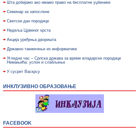
Шта добијамо ако имамо право на бесплатне уџбенике
Семинар за запослене
Светски дан породице
Недељa Црвеног крста
Акција уређења дворишта
Државно такмичење из информатике
Угледни час – Српска држава за време владарске породице
Немањића: успон и слабљење
У сусрет Васкрсу
ИНКЛУЗИВНО ОБРАЗОВАЊЕ
FACEBOOK