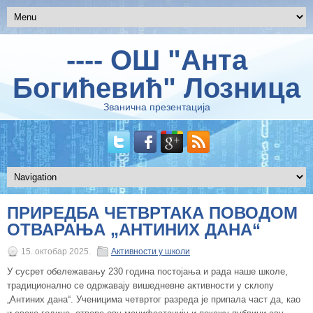
---- ОШ "Анта
Богићевић" Лозница
Званична презентација
ПРИРЕДБА ЧЕТВРТАКА ПОВОДОМ
ОТВАРАЊА „АНТИНИХ ДАНА“
15. октобар 2025.
Активности у школи
У сусрет обележавању 230 година постојања и рада наше школе,
традиционално се одржавају вишедневне активности у склопу
„Антиних дана“. Ученицима четвртог разреда је припала част да, као