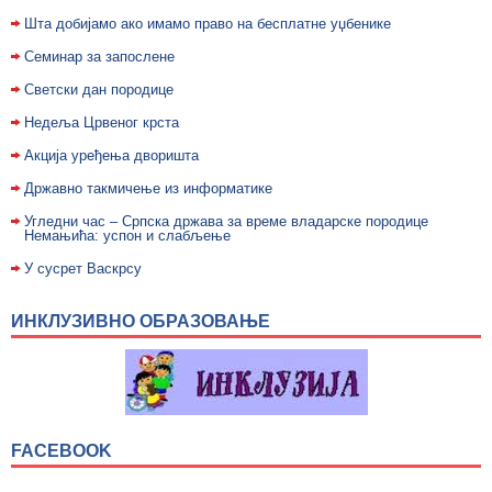
Шта добијамо ако имамо право на бесплатне уџбенике
Семинар за запослене
Светски дан породице
Недељa Црвеног крста
Акција уређења дворишта
Државно такмичење из информатике
Угледни час – Српска држава за време владарске породице
Немањића: успон и слабљење
У сусрет Васкрсу
ИНКЛУЗИВНО ОБРАЗОВАЊЕ
FACEBOOK