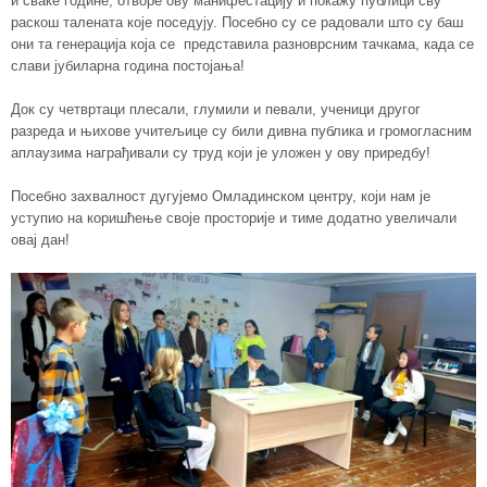
и сваке године, отворе ову манифестацију и покажу публици сву
раскош талената које поседују. Посебно су се радовали што су баш
они та генерација која се представила разноврсним тачкама, када се
слави јубиларна година постојања!
Док су четвртаци плесали, глумили и певали, ученици другог
разреда и њихове учитељице су били дивна публика и громогласним
аплаузима награђивали су труд који је уложен у ову приредбу!
Посебно захвалност дугујемо Омладинском центру, који нам је
уступио на коришћење своје просторије и тиме додатно увеличали
овај дан!