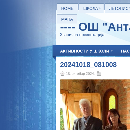
»
HOME
ШКОЛА
ЛЕТОПИС
МАПА
---- ОШ "Ан
Званична презентација
»
АКТИВНОСТИ У ШКОЛИ
НАС
20241018_081008
18. октобар 2024.