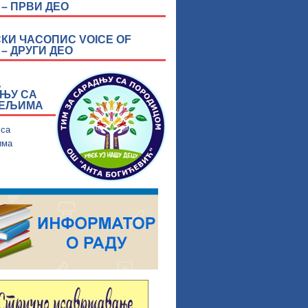
 – ПРВИ ДЕО
КИ ЧАСОПИС VOICE OF
– ДРУГИ ДЕО
А
ЊУ СА
ТЕЉИМА
 са
има