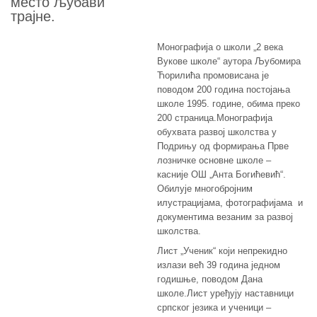
место љубави
трајне.
Монографија о школи „2 века
Вукове школе“ аутора Љубомира
Ћорилића промовисана је
поводом 200 година постојања
школе 1995. године, обима преко
200 страница.Монографија
обухвата развој школства у
Подрињу од формирања Прве
лозничке основне школе –
касније ОШ „Анта Богићевић“.
Обилује многобројним
илустрацијама, фотографијама и
документима везаним за развој
школства.
Лист „Ученик“ који непрекидно
излази већ 39 година једном
годишње, поводом Дана
школе.Лист уређују наставници
српског језика и ученици –