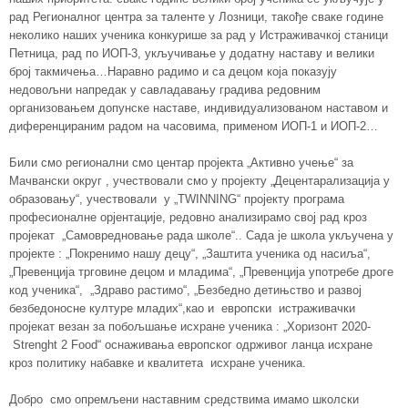
рад Регионалног центра за таленте у Лозници, такође сваке године
неколико наших ученика конкурише за рад у Истраживачкој станици
Петница, рад по ИОП-3, укључивање у додатну наставу и велики
број такмичења…Наравно радимо и са децом која показују
недовољни напредак у савладавању градива редовним
организовањем допунске наставе, индивидуализованом наставом и
диференцираним радом на часовима, применом ИОП-1 и ИОП-2…
Били смо регионални смо центар пројекта „Активно учење“ за
Мачвански округ , учествовали смо у пројекту „Децентарализација у
образовању“, учествовали у „TWINNING“ пројекту програма
професионалне орјентације, редовно анализирамо свој рад кроз
пројекат „Самовредновање рада школе“.. Сада је школа укључена у
пројекте : „Покренимо нашу децу“, „Заштита ученика од насиља“,
„Превенција трговине децом и младима“, „Превенција употребе дроге
код ученика“, „Здраво растимо“, „Безбедно детињство и развој
безбедоносне културе младих“,као и европски истраживачки
пројекат везан за побољшање исхране ученика : „Хоризонт 2020-
Strenght 2 Food“ оснаживања европског одрживог ланца исхране
кроз политику набавке и квалитета исхране ученика.
Добро смо опремљени наставним средствима имамо школски