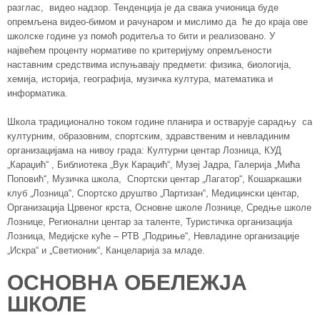
разглас, видео надзор. Тенденција је да свака учионица буде
опремљена видео-бимом и рачунаром и мислимо да ће до краја ове
школске године уз помоћ родитеља то бити и реализовано. У
највећем проценту нормативе по критеријуму опремљености
наставним средствима испуњавају предмети: физика, биологија,
хемија, историја, географија, музичка култура, математика и
информатика.
Школа традиционално током године планира и остварује сарадњу са
културним, образовним, спортским, здравственим и невладиним
организацијама на нивоу града: Културни центар Лозница, КУД
„Караџић“ , Библиотека „Вук Караџић“, Музеј Јадра, Галерија „Мића
Поповић“, Музичка школа, Спортски центар „Лагатор“, Кошаркашки
клуб „Лозница“, Спортско друштво „Партизан“, Медицински центар,
Организација Црвеног крста, Основне школе Лознице, Средње школе
Лознице, Регионални центар за таленте, Туристичка организација
Лозница, Медијске куће – РТВ „Подриње“, Невладине организације
„Искра“ и „Светионик“, Канцеларија за младе.
ОСНОВНА ОБЕЛЕЖЈА
ШКОЛЕ