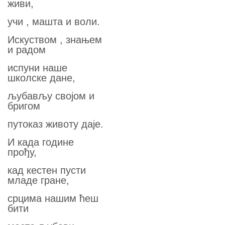
живи,
учи , машта и воли.
Искуством , знањем
и радом
испуни наше
школске дане,
љубављу својом и
бригом
путоказ животу даје.
И када године
прођу,
кад кестен пусти
младе гране,
срцима нашим ћеш
бити