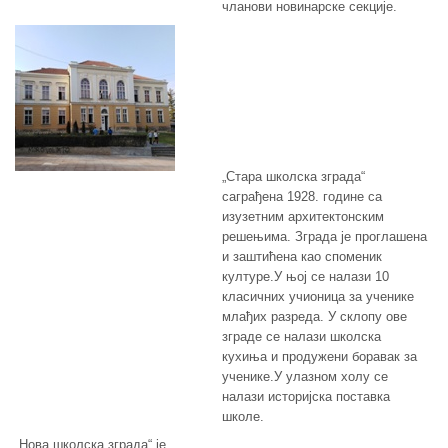
чланови новинарске секције.
„Стара школска зграда“
саграђена 1928. године са
изузетним архитектонским
решењима. Зграда је проглашена
и заштићена као споменик
културе.У њој се налази 10
класичних учионица за ученике
млађих разреда. У склопу ове
зграде се налази школска
кухиња и продужени боравак за
ученике.У улазном холу се
налази историјска поставка
школе.
„Нова школска зграда“ је