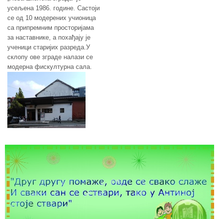
усељена 1986. године. Састоји
се од 10 модерених учионица
са припремним просторијама
за наставнике, а похађају је
ученици старијих разреда.У
склопу ове зграде налази се
модерна фискултурна сала.