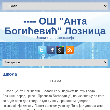
---- ОШ "Анта
Богићевић" Лозница
Званична презентација
Школа
О НАМА
Школа „Анта Богићевић“ налази се у најужем центру Града
Лознице, поред цркве „Пресвета Богородица“, на узвишењу са кога
се види већи део града, и где су се у прошлости одиграле
најзначајније битке у Првом српском устанку. Тако је и добила име –