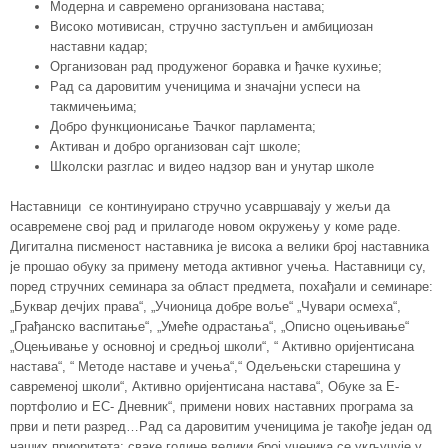
Модерна и савремено организована настава;
Високо мотивисан, стручно заступљен и амбициозан
наставни кадар;
Организован рад продуженог боравка и ђачке кухиње;
Рад са даровитим ученицима и значајни успеси на
такмичењима;
Добро функционисање Ђачког парламента;
Активан и добро организован сајт школе;
Школски разглас и видео надзор ван и унутар школе
Наставници се континуирано стручно усавршавају у жељи да
осавремене свој рад и прилагоде новом окружењу у коме раде.
Дигитална писменост наставника је висока а велики број наставника
је прошао обуку за примену метода активног учења. Наставници су,
поред стручних семинара за област предмета, похађали и семинаре:
„Буквар дечјих права“, „Учионица добре воље“ „Чувари осмеха“,
„Грађанско васпитање“, „Умеће одрастања“, „Описно оцењивање“
„Оцењивање у основној и средњој школи“, “ Активно оријентисана
настава“, “ Методе наставе и учења“,“ Одељењски старешина у
савременој школи“, Активно оријентисана настава“, Обуке за Е-
портфолио и ЕС- Дневник“, примени нових наставних програма за
први и пети разред…Рад са даровитим ученицима је такође један од
наших приоритета: сваке године велики број ученика се укључује у