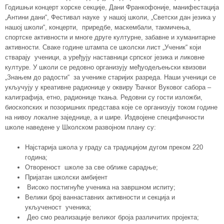
Годишњи концерт хорске секције, Дани Франкофоније, манифестација
„Антини дани“, Фестивал науке у нашој школи, „Светски дан језика у
нашој школи“, концерти, приредбе, маскембали, такмичења,
спортске активности и многе друге културне, забавне и хуманитарне
активности. Сваке године штампа се школски лист „Ученик“ који
стварају ученици, а уређују наставници српског језика и ликовне
културе. У школи се редовно организују међуодељењски квизови
„Знањем до радости“ за ученике старијих разреда. Наши ученици се
укључују у креативне радионице у оквиру Ђачког Вуковог сабора –
калиграфија, етно, радионице ткања. Редовни су гости изложби,
биоскопских и позоришних представа које се организују током године
на нивоу локалне заједнице, а и шире. Издвојене специфичности
школе наведене у Школском развојном плану су:
Најстарија школа у граду са традицијом дугом преком 220
година;
Отвореност школе за све облике сарадње;
Пријатан школски амбијент
Високо постигнуће ученика на завршном испиту;
Велики број ваннаставних активности и секција и
укљученост ученика;
Део смо реализације великог броја различитих пројекта;