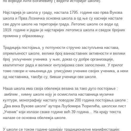
по војводи Анти Богићевићу ( видети историјат школе).
Најстарија је школа у граду, настала 1795. године као прва Вукова
школа и Прва Лозничка основна школа а од ње су касније настале
све друге школе на територији града. Летопис школе се води од
1919. године и један је најстаријих летописа школа и сведок бројних
промена у образовању.
Традиција постојања, у потпуности стручно заступљена настава,
опремљеност школе, велики број ваннаставних активности и велики
број укључених ученика у њих, доказ су добре организације,
квалитетног рада и великог ентузијазма свих запослених. У прилог
томе говори и чињеница да уписујемо ученике својих ученика, а неки
од наставника, такође су, бивши ученици ове школе.
Наша школа има своја обележја везана за тако дуго постојање :
амблем , химну школе коју је осмислила наставница музичке
културе, монографију насталу поводом 200 година постојања школе :
„Два века Вукове школе“ аутора Љубомира Ћорилића, школски лист
„Ученик“ који излази сваке године већ 39 година… На крају текста
налазе се основна обележја школе.
У школи се током године одвијају традиционалне манифестације: