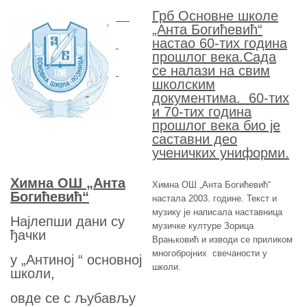
Грб Основне школе
„Анта Богићевић“
настао 60-тих година
прошлог века.Сада
се налази на свим
школским
документима. 60-тих
и 70-тих година
прошлог века био је
саставни део
ученичких униформи.
Химна ОШ „Анта
Химна ОШ „Анта Богићевић“
Боги
ћ
евић“
настала 2003. године. Текст и
музику је написала наставница
Најлепши дани су
музичке културе Зорица
ђачки
Врањковић и изводи се приликом
многобројних свечаности у
у „Антиној “ основној
школи.
школи,
овде се с љубављу