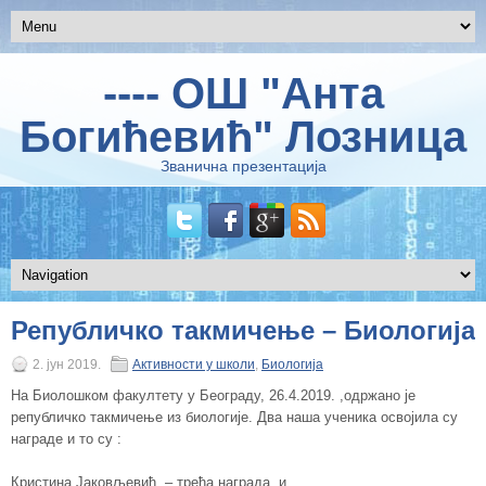
---- ОШ "Анта
Богићевић" Лозница
Званична презентација
Републичко такмичење – Биологија
2. јун 2019.
Активности у школи
,
Биологија
На Биолошком факултету у Београду, 26.4.2019. ,одржано је
републичко такмичење из биологије. Два наша ученика освојила су
награде и то су :
Кристина Јаковљевић – трећа награда и