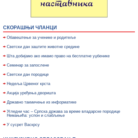
СКОРАШЊИ ЧЛАНЦИ
Обавештење за ученике и родитеље
Светски дан заштите животне средине
Шта добијамо ако имамо право на бесплатне уџбенике
Семинар за запослене
Светски дан породице
Недељa Црвеног крста
Акција уређења дворишта
Државно такмичење из информатике
Угледни час – Српска држава за време владарске породице
Немањића: успон и слабљење
У сусрет Васкрсу