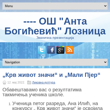
---- ОШ "Анта
Богићевић" Лозница
Званична презентација
„Крв живот значи“ и „Мали Пјер“
12. мај 2022.
Ликовна култура
Обавештавамо вас о резултатима
такмичења ученика школе.
Ученица петог разреда, Ана Илић, на
конкурсу „ Крв живот значи“ је освојила