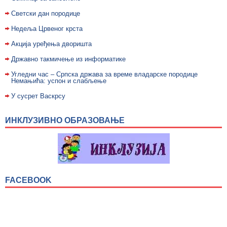
Светски дан породице
Недељa Црвеног крста
Акција уређења дворишта
Државно такмичење из информатике
Угледни час – Српска држава за време владарске породице
Немањића: успон и слабљење
У сусрет Васкрсу
ИНКЛУЗИВНО ОБРАЗОВАЊЕ
FACEBOOK