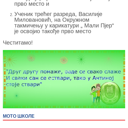
прво место и
Ученик трећег разреда, Василије
Миловановић, на Окружном
такмичењу у карикатури „ Мали Пјер“
је освојио такође прво место
Честитамо!
МОТО ШКОЛЕ